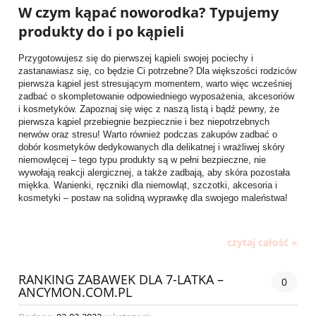
W czym kąpać noworodka? Typujemy
produkty do i po kąpieli
Przygotowujesz się do pierwszej kąpieli swojej pociechy i
zastanawiasz się, co będzie Ci potrzebne? Dla większości rodziców
pierwsza kąpiel jest stresującym momentem, warto więc wcześniej
zadbać o skompletowanie odpowiedniego wyposażenia, akcesoriów
i kosmetyków. Zapoznaj się więc z naszą listą i bądź pewny, że
pierwsza kąpiel przebiegnie bezpiecznie i bez niepotrzebnych
nerwów oraz stresu! Warto również podczas zakupów zadbać o
dobór kosmetyków dedykowanych dla delikatnej i wrażliwej skóry
niemowlęcej – tego typu produkty są w pełni bezpieczne, nie
wywołają reakcji alergicznej, a także zadbają, aby skóra pozostała
miękka. Wanienki, ręczniki dla niemowląt, szczotki, akcesoria i
kosmetyki – postaw na solidną wyprawkę dla swojego maleństwa!
czytaj całość »
RANKING ZABAWEK DLA 7-LATKA –
0
ANCYMON.COM.PL