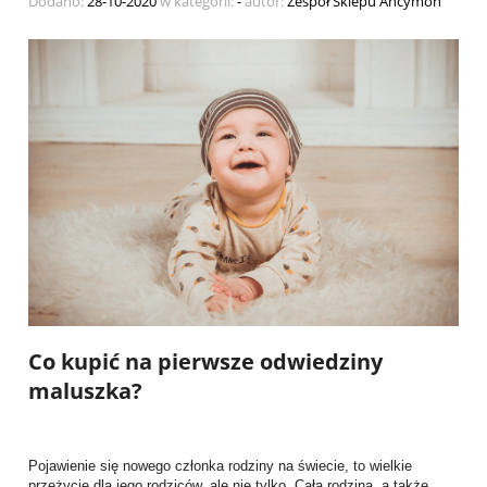
Dodano:
28-10-2020
w kategorii:
-
autor:
Zespół Sklepu Ancymon
Co kupić na pierwsze odwiedziny
maluszka?
Pojawienie się nowego członka rodziny na świecie, to wielkie
przeżycie dla jego rodziców, ale nie tylko. Cała rodzina, a także