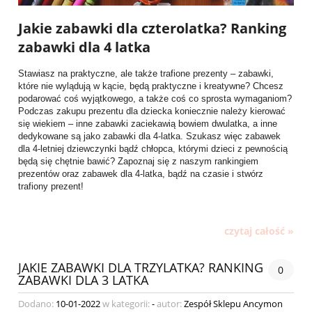
Jakie zabawki dla czterolatka? Ranking
zabawki dla 4 latka
Stawiasz na praktyczne, ale także trafione prezenty – zabawki,
które nie wylądują w kącie, będą praktyczne i kreatywne? Chcesz
podarować coś wyjątkowego, a także coś co sprosta wymaganiom?
Podczas zakupu prezentu dla dziecka koniecznie należy kierować
się wiekiem – inne zabawki zaciekawią bowiem dwulatka, a inne
dedykowane są jako zabawki dla 4-latka. Szukasz więc zabawek
dla 4-letniej dziewczynki bądź chłopca, którymi dzieci z pewnością
będą się chętnie bawić? Zapoznaj się z naszym rankingiem
prezentów oraz zabawek dla 4-latka, bądź na czasie i stwórz
trafiony prezent!
czytaj całość »
JAKIE ZABAWKI DLA TRZYLATKA? RANKING
0
ZABAWKI DLA 3 LATKA
Dodano:
10-01-2022
w kategorii:
-
autor:
Zespół Sklepu Ancymon