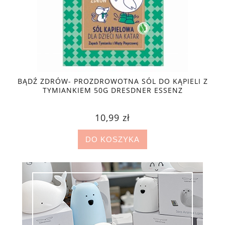
BĄDŹ ZDRÓW- PROZDROWOTNA SÓL DO KĄPIELI Z
BA
TYMIANKIEM 50G DRESDNER ESSENZ
10,99 zł
DO KOSZYKA