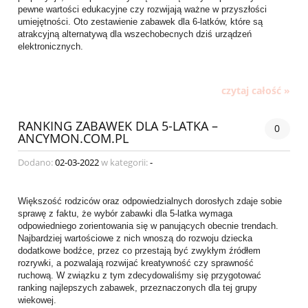
pewne wartości edukacyjne czy rozwijają ważne w przyszłości
umiejętności. Oto zestawienie zabawek dla 6-latków, które są
atrakcyjną alternatywą dla wszechobecnych dziś urządzeń
elektronicznych.
czytaj całość »
RANKING ZABAWEK DLA 5-LATKA –
0
ANCYMON.COM.PL
Dodano:
02-03-2022
w kategorii:
-
Większość rodziców oraz odpowiedzialnych dorosłych zdaje sobie
sprawę z faktu, że wybór zabawki dla 5-latka wymaga
odpowiedniego zorientowania się w panujących obecnie trendach.
Najbardziej wartościowe z nich wnoszą do rozwoju dziecka
dodatkowe bodźce, przez co przestają być zwykłym źródłem
rozrywki, a pozwalają rozwijać kreatywność czy sprawność
ruchową. W związku z tym zdecydowaliśmy się przygotować
ranking najlepszych zabawek, przeznaczonych dla tej grupy
wiekowej.