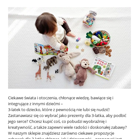
Ciekawe świata i otoczenia, chłonące wiedzę, bawiące się i
integrujące z innymi dziećmi –
3-latek to dziecko, które z pewnością nie lubi się nudzić!
Zastanawiasz się co wybrać jako prezenty dla 3-latka, aby podbić
jego serce? Chcesz kupić coś, co pobudzi wyobraźnię i
kreatywność, a także zapewni wiele radości i doskonałej zabawy?
W naszym sklepie znajdziesz zarówno ciekawe propozycje
zabawek dla 3-latka chłopca, jak i dziewczynki – propozycji jest