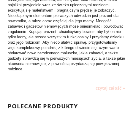
najbliżsi przyjaciele wraz ze świeżo upieczonymi rodzicami
ekscytują się maleństwem i pragną czym prędzej je zobaczyć.
Nieodłącznym elementem pierwszych odwiedzin jest prezent dla
noworodka, a także coraz częściej dla jego mamy. Mnogość
zabawek i gadżetów niemowlęcych może onieśmielać i powodować
zagubienie. Kupując prezent, chcielibyśmy bowiem aby był on nie
tylko ładny, ale przede wszystkim funkcjonalny i przydatny dziecku
oraz jego rodzicom. Aby nieco ułatwić sprawę, przygotowaliśmy
więc kompleksowy poradnik, z którego dowiecie się, czym warto
obdarować nowo narodzonego maluszka, jakie zabawki, a także
gadżety sprawdzą się w pierwszych miesiącach życia, a także jakie
akcesoria niemowlęce, z pewnością przydadzą się powiększonej
rodzince.
czytaj całość »
POLECANE PRODUKTY