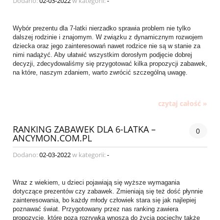
Dodano:
02-03-2022
w kategorii:
-
Wybór prezentu dla 7-latki nierzadko sprawia problem nie tylko
dalszej rodzinie i znajomym. W związku z dynamicznym rozwojem
dziecka oraz jego zainteresowań nawet rodzice nie są w stanie za
nimi nadążyć. Aby ułatwić wszystkim dorosłym podjęcie dobrej
decyzji, zdecydowaliśmy się przygotować kilka propozycji zabawek,
na które, naszym zdaniem, warto zwrócić szczególną uwagę.
czytaj całość »
RANKING ZABAWEK DLA 6-LATKA –
0
ANCYMON.COM.PL
Dodano:
02-03-2022
w kategorii:
-
Wraz z wiekiem, u dzieci pojawiają się wyższe wymagania
dotyczące prezentów czy zabawek. Zmieniają się też dość płynnie
zainteresowania, bo każdy młody człowiek stara się jak najlepiej
poznawać świat. Przygotowany przez nas ranking zawiera
propozycje, które poza rozrywką wnoszą do życia pociechy także