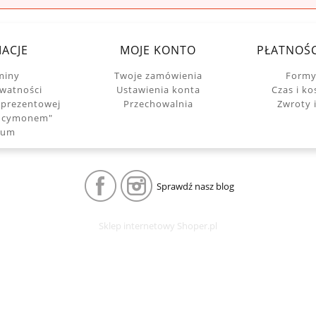
ACJE
MOJE KONTO
PŁATNOŚC
miny
Twoje zamówienia
Formy
ywatności
Ustawienia konta
Czas i k
 prezentowej
Przechowalnia
Zwroty 
Ancymonem"
wum
Sprawdź nasz blog
Sklep internetowy Shoper.pl