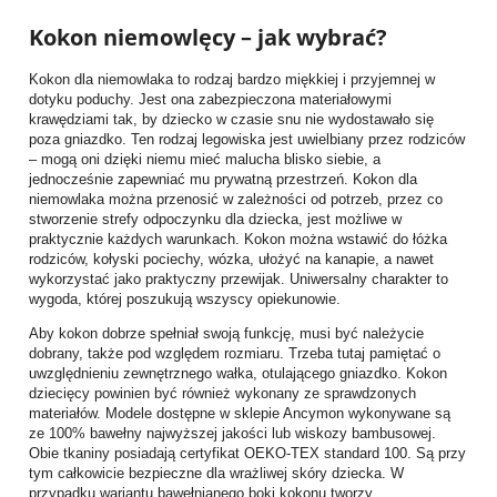
Kokon niemowlęcy – jak wybrać?
Kokon dla niemowlaka to rodzaj bardzo miękkiej i przyjemnej w
dotyku poduchy. Jest ona zabezpieczona materiałowymi
krawędziami tak, by dziecko w czasie snu nie wydostawało się
poza gniazdko. Ten rodzaj legowiska jest uwielbiany przez rodziców
– mogą oni dzięki niemu mieć malucha blisko siebie, a
jednocześnie zapewniać mu prywatną przestrzeń. Kokon dla
niemowlaka można przenosić w zależności od potrzeb, przez co
stworzenie strefy odpoczynku dla dziecka, jest możliwe w
praktycznie każdych warunkach. Kokon można wstawić do łóżka
rodziców, kołyski pociechy, wózka, ułożyć na kanapie, a nawet
wykorzystać jako praktyczny przewijak. Uniwersalny charakter to
wygoda, której poszukują wszyscy opiekunowie.
Aby kokon dobrze spełniał swoją funkcję, musi być należycie
dobrany, także pod względem rozmiaru. Trzeba tutaj pamiętać o
uwzględnieniu zewnętrznego wałka, otulającego gniazdko. Kokon
dziecięcy powinien być również wykonany ze sprawdzonych
materiałów. Modele dostępne w sklepie Ancymon wykonywane są
ze 100% bawełny najwyższej jakości lub wiskozy bambusowej.
Obie tkaniny posiadają certyfikat OEKO-TEX standard 100. Są przy
tym całkowicie bezpieczne dla wrażliwej skóry dziecka. W
przypadku wariantu bawełnianego boki kokonu tworzy