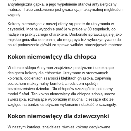
antyalergiczna gąbka, a jego wypełnienie stanowi antyalergiczny
materac. Takie zestawienie jest gwarancją maksymalnej miękkości i
wygody.
Kokony niemowlęce z naszej oferty są proste do utrzymania w
czystości. Można wygodnie prać je w pralce w 30 stopniach, co
nadaje im praktycznego charakteru. Doskonale sprawdzają się jako
miękkie gniazdka do spania, ale mogą być też wykorzystywane do
nauki podnoszenia główki za sprawą wałków, otaczających materac.
Kokon niemowlęcy dla chłopca
W ofercie sklepu Ancymon znajdziesz praktyczne i urzekające
designem kokony dla chłopców. Utrzymane w stonowanych
kolorach, odcieniach szarości i błękitach gniazdka, zapewnią
pociechom maksymalny komfort, a rodzicom spokój i
bezpieczeństwo dziecka. Dla chłopców szczególnie polecamy
model Safari. Ten kokon niemowlęcy dla chłopca zdobią urocze
zwierzątka, rozwijające wyobraźnię malucha i cieszące oko ze
względu na bardzo estetyczne wykonanie i dbałość o szczegóły.
Kokon niemowlęcy dla dziewczynki
W naszym katalogu znajdziesz również kokony dedykowane