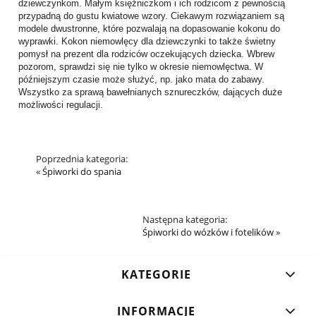
dziewczynkom. Małym księżniczkom i ich rodzicom z pewnością
przypadną do gustu kwiatowe wzory. Ciekawym rozwiązaniem są
modele dwustronne, które pozwalają na dopasowanie kokonu do
wyprawki. Kokon niemowlęcy dla dziewczynki to także świetny
pomysł na prezent dla rodziców oczekujących dziecka. Wbrew
pozorom, sprawdzi się nie tylko w okresie niemowlęctwa. W
późniejszym czasie może służyć, np. jako mata do zabawy.
Wszystko za sprawą bawełnianych sznureczków, dających duże
możliwości regulacji.
Poprzednia kategoria:
«
Śpiworki do spania
Następna kategoria:
Śpiworki do wózków i fotelików
»
KATEGORIE
INFORMACJE