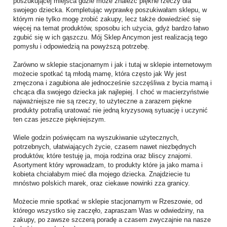
poszukującej miejsca gdzie może znaleźć piękne rzeczy dla
swojego dziecka. Kompletując wyprawkę poszukiwałam sklepu, w
którym nie tylko mogę zrobić zakupy, lecz także dowiedzieć się
więcej na temat produktów, sposobu ich użycia, gdyż bardzo łatwo
zgubić się w ich gąszczu. Mój Sklep Ancymon jest realizacją tego
pomysłu i odpowiedzią na powyższą potrzebę.
Zarówno w sklepie stacjonarnym i jak i tutaj w sklepie internetowym
możecie spotkać tą młodą mamę, która często jak Wy jest
zmęczona i zagubiona ale jednocześnie szczęśliwa z bycia mamą i
chcąca dla swojego dziecka jak najlepiej. I choć w macierzyństwie
najważniejsze nie są rzeczy, to użyteczne a zarazem piękne
produkty potrafią uratować nie jedną kryzysową sytuację i uczynić
ten czas jeszcze piękniejszym.
Wiele godzin poświęcam na wyszukiwanie użytecznych,
potrzebnych, ułatwiających życie, czasem nawet niezbędnych
produktów, które testuję ja, moja rodzina oraz bliscy znajomi.
Asortyment który wprowadzam, to produkty które ja jako mama i
kobieta chciałabym mieć dla mojego dziecka. Znajdziecie tu
mnóstwo polskich marek, oraz ciekawe nowinki zza granicy.
Możecie mnie spotkać w sklepie stacjonarnym w Rzeszowie, od
którego wszystko się zaczęło, zapraszam Was w odwiedziny, na
zakupy, po zawsze szczerą poradę a czasem zwyczajnie na nasze