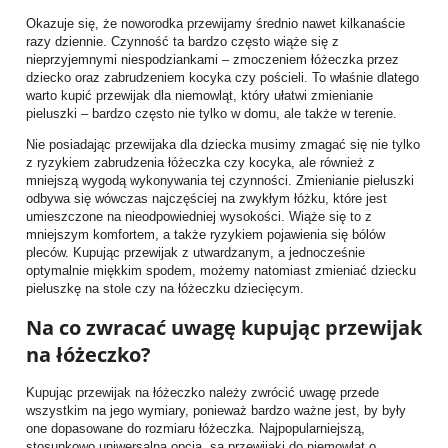
Okazuje się, że noworodka przewijamy średnio nawet kilkanaście
razy dziennie. Czynność ta bardzo często wiąże się z
nieprzyjemnymi niespodziankami – zmoczeniem łóżeczka przez
dziecko oraz zabrudzeniem kocyka czy pościeli. To właśnie dlatego
warto kupić przewijak dla niemowląt, który ułatwi zmienianie
pieluszki – bardzo często nie tylko w domu, ale także w terenie.
Nie posiadając przewijaka dla dziecka musimy zmagać się nie tylko
z ryzykiem zabrudzenia łóżeczka czy kocyka, ale również z
mniejszą wygodą wykonywania tej czynności. Zmienianie pieluszki
odbywa się wówczas najczęściej na zwykłym łóżku, które jest
umieszczone na nieodpowiedniej wysokości. Wiąże się to z
mniejszym komfortem, a także ryzykiem pojawienia się bólów
pleców. Kupując przewijak z utwardzanym, a jednocześnie
optymalnie miękkim spodem, możemy natomiast zmieniać dziecku
pieluszkę na stole czy na łóżeczku dziecięcym.
Na co zwracać uwagę kupując przewijak
na łóżeczko?
Kupując przewijak na łóżeczko należy zwrócić uwagę przede
wszystkim na jego wymiary, ponieważ bardzo ważne jest, by były
one dopasowane do rozmiaru łóżeczka. Najpopularniejszą,
stosunkowo uniwersalną opcją, są przewijaki do niemowląt o