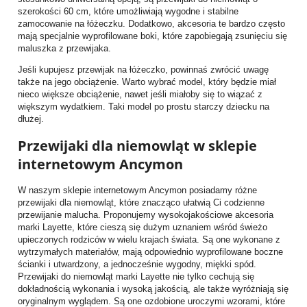
szerokości 60 cm, które umożliwiają wygodne i stabilne
zamocowanie na łóżeczku. Dodatkowo, akcesoria te bardzo często
mają specjalnie wyprofilowane boki, które zapobiegają zsunięciu się
maluszka z przewijaka.
Jeśli kupujesz przewijak na łóżeczko, powinnaś zwrócić uwagę
także na jego obciążenie. Warto wybrać model, który będzie miał
nieco większe obciążenie, nawet jeśli miałoby się to wiązać z
większym wydatkiem. Taki model po prostu starczy dziecku na
dłużej.
Przewijaki dla niemowląt w sklepie
internetowym Ancymon
W naszym sklepie internetowym Ancymon posiadamy różne
przewijaki dla niemowląt, które znacząco ułatwią Ci codzienne
przewijanie malucha. Proponujemy wysokojakościowe akcesoria
marki Layette, które cieszą się dużym uznaniem wśród świeżo
upieczonych rodziców w wielu krajach świata. Są one wykonane z
wytrzymałych materiałów, mają odpowiednio wyprofilowane boczne
ścianki i utwardzony, a jednocześnie wygodny, miękki spód.
Przewijaki do niemowląt marki Layette nie tylko cechują się
dokładnością wykonania i wysoką jakością, ale także wyróżniają się
oryginalnym wyglądem. Są one ozdobione uroczymi wzorami, które