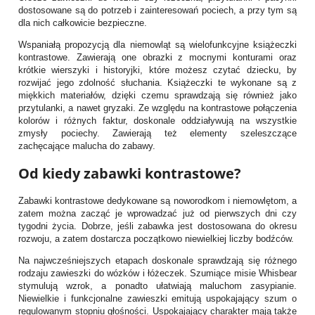
dostosowane są do potrzeb i zainteresowań pociech, a przy tym są
dla nich całkowicie bezpieczne.
Wspaniałą propozycją dla niemowląt są wielofunkcyjne książeczki
kontrastowe. Zawierają one obrazki z mocnymi konturami oraz
krótkie wierszyki i historyjki, które możesz czytać dziecku, by
rozwijać jego zdolność słuchania. Książeczki te wykonane są z
miękkich materiałów, dzięki czemu sprawdzają się również jako
przytulanki, a nawet gryzaki. Ze względu na kontrastowe połączenia
kolorów i różnych faktur, doskonale oddziaływują na wszystkie
zmysły pociechy. Zawierają też elementy szeleszczące
zachęcające malucha do zabawy.
Od kiedy zabawki kontrastowe?
Zabawki kontrastowe dedykowane są noworodkom i niemowlętom, a
zatem można zacząć je wprowadzać już od pierwszych dni czy
tygodni życia. Dobrze, jeśli zabawka jest dostosowana do okresu
rozwoju, a zatem dostarcza początkowo niewielkiej liczby bodźców.
Na najwcześniejszych etapach doskonale sprawdzają się różnego
rodzaju zawieszki do wózków i łóżeczek. Szumiące misie Whisbear
stymulują wzrok, a ponadto ułatwiają maluchom zasypianie.
Niewielkie i funkcjonalne zawieszki emitują uspokajający szum o
regulowanym stopniu głośności. Uspokajający charakter mają także