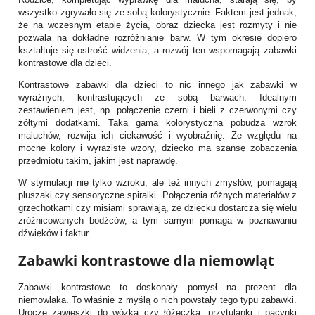
wszystko zgrywało się ze sobą kolorystycznie. Faktem jest jednak,
że na wczesnym etapie życia, obraz dziecka jest rozmyty i nie
pozwala na dokładne rozróżnianie barw. W tym okresie dopiero
kształtuje się ostrość widzenia, a rozwój ten wspomagają zabawki
kontrastowe dla dzieci.
Kontrastowe zabawki dla dzieci to nic innego jak zabawki w
wyraźnych, kontrastujących ze sobą barwach. Idealnym
zestawieniem jest, np. połączenie czerni i bieli z czerwonymi czy
żółtymi dodatkami. Taka gama kolorystyczna pobudza wzrok
maluchów, rozwija ich ciekawość i wyobraźnię. Ze względu na
mocne kolory i wyraziste wzory, dziecko ma szansę zobaczenia
przedmiotu takim, jakim jest naprawdę.
W stymulacji nie tylko wzroku, ale też innych zmysłów, pomagają
pluszaki czy sensoryczne spiralki. Połączenia różnych materiałów z
grzechotkami czy misiami sprawiają, że dziecku dostarcza się wielu
zróżnicowanych bodźców, a tym samym pomaga w poznawaniu
dźwięków i faktur.
Zabawki kontrastowe dla niemowląt
Zabawki kontrastowe to doskonały pomysł na prezent dla
niemowlaka. To właśnie z myślą o nich powstały tego typu zabawki.
Urocze zawieszki do wózka czy łóżeczka, przytulanki i pacynki