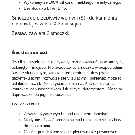
Wykonany ze 100% silikonu, miękkiego i elastycznego.
Bez dodatku BPA i BPS.
Smoczek o przepływie wolnym (S) - do karmienia
niemowląt w wieku 0-3 miesiąca
Zestaw zawiera 2 smoczki.
Środki ostrożności:
Jeżeli smoczek nie jest używany, przechowywać go w suchym,
osłoniętym miejscu. Nie pozostawiać smoczka w bezpośrednim
świetle słonecznym, wysokiej temperaturze lub w płynie
dezynfekującym (roztworze sterylizującym), ponieważ może to
osłabić smoczek. Nie czyścić ani nie narażać smoczka na
kontakt z rozpuszczalnikami lub silnymi detergentami. Może to
doprowadzić do jego uszkodzenia.
OSTRZEŻENIE!
Zawsze używać wyrobu pod nadzorem dorosłych.
Nigdy nie używać smoczków na butelki jako smoczków
do uspokajania.
Ciągłe i przedłużone ssanie płynów może powodować