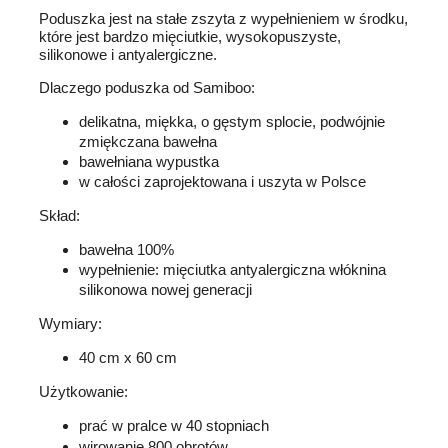
Poduszka jest na stałe zszyta z wypełnieniem w środku,
które jest bardzo mięciutkie, wysokopuszyste,
silikonowe i antyalergiczne.
Dlaczego poduszka od Samiboo:
delikatna, miękka, o gęstym splocie, podwójnie
zmiękczana bawełna
bawełniana wypustka
w całości zaprojektowana i uszyta w Polsce
Skład:
bawełna 100%
wypełnienie: mięciutka antyalergiczna włóknina
silikonowa nowej generacji
Wymiary:
40 cm x 60 cm
Użytkowanie:
prać w pralce w 40 stopniach
wirowanie 800 obrotów