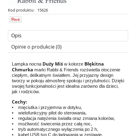
Kod produktu:
15626
Opis
Opinie o produkcie (0)
Duży Miś
Błękitna
Lampka nocna
w kolorze
Chmurka
marki Rabbi & Friends rozświetla otoczenie
ciepłym, delikatnym światłem. Jej przyjazny design
tworzy w pokoju atmosferę spokoju i przytulności. Dzięki
swojej funkcjonalności jest idealna zarówno dla dzieci,
jak i rodziców.
Cechy:
• mięciutka i przyjemna w dotyku,
• wielofunkcyjny pilot do sterowania,
• regulacja natężenia światła oraz zmiana kolorów,
• możliwość świecenia przez całą noc,
• tryb automatycznego wyłączenia po 2 h,
• kabel USB typ C do ładowania w zestawie,