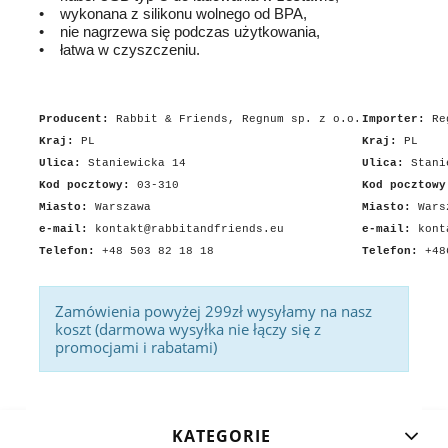
• wykonana z silikonu wolnego od BPA,
• nie nagrzewa się podczas użytkowania,
• łatwa w czyszczeniu.
Producent:
Rabbit & Friends, Regnum sp. z o.o.
Importer:
Re
Kraj:
PL
Kraj:
PL
Ulica:
Staniewicka 14
Ulica:
Stani
Kod pocztowy:
03-310
Kod pocztowy
Miasto:
Warszawa
Miasto:
Wars
e-mail:
kontakt@rabbitandfriends.eu
e-mail:
kont
Telefon:
+48 503 82 18 18
Telefon:
+48
Zamówienia powyżej 299zł wysyłamy na nasz
koszt (darmowa wysyłka nie łączy się z
promocjami i rabatami)
KATEGORIE