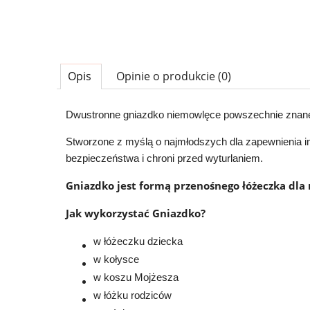
Opis
Opinie o produkcie (0)
Dwustronne gniazdko niemowlęce powszechnie znane 
Stworzone z myślą o najmłodszych dla zapewnienia im
bezpieczeństwa i chroni przed wyturlaniem.
Gniazdko jest formą przenośnego łóżeczka dla
Jak wykorzystać Gniazdko?
w łóżeczku dziecka
w kołysce
w koszu Mojżesza
w łóżku rodziców