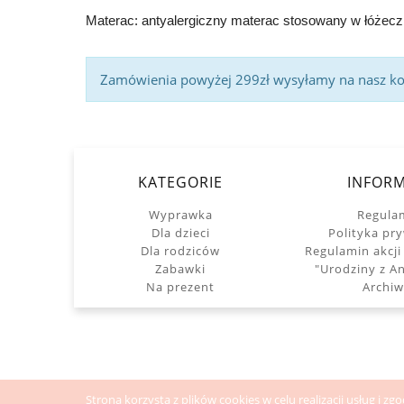
Materac: antyalergiczny materac stosowany w łóżeczk
Zamówienia powyżej 299zł wysyłamy na nasz kosz
KATEGORIE
INFORM
Wyprawka
Regula
Dla dzieci
Polityka pr
Dla rodziców
Regulamin akcji
Zabawki
"Urodziny z 
Na prezent
Archi
Strona korzysta z plików cookies w celu realizacji usług i 