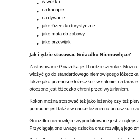
w wózku
na kanapie
na dywanie
jako łóżeczko turystyczne
jako mata do zabawy
jako przewijak
Jak i gdzie stosować Gniazdko Niemowlęce?
Zastosowanie Gniazdka jest bardzo szerokie. Można u
włożyć go do standardowego niemowlęcego łóżeczka, 
także jako przenośne łóżeczko - w salonie, na taras
otoczone jest łóżeczko chroni przed wyturlaniem.
Kokon można stosować też jako leżankę czy też pier
pomocne jest także w nauce leżenia na brzuszku i nau
Gniazdko niemowlęce wyprodukowane jest z najlepszej 
Przyciągają one uwagę dziecka oraz rozwijają jego z