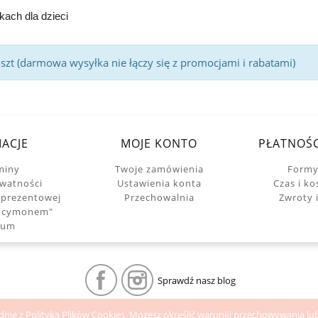
ach dla dzieci
t (darmowa wysyłka nie łączy się z promocjami i rabatami)
ACJE
MOJE KONTO
PŁATNOŚC
miny
Twoje zamówienia
Formy
ywatności
Ustawienia konta
Czas i k
 prezentowej
Przechowalnia
Zwroty 
Ancymonem"
wum
Sprawdź nasz blog
zgodnie z Polityką Plików Cookies. Możesz określić warunki przechowywania l