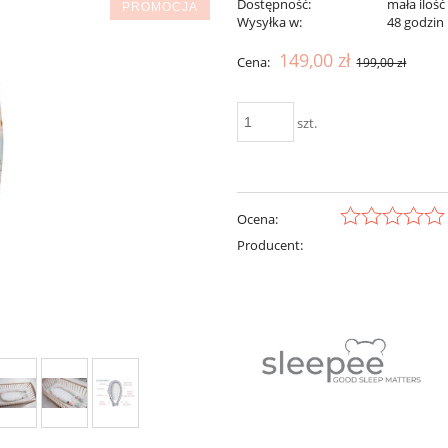
Dostępność:
mała ilość
PROMOCJA
Wysyłka w:
48 godzin
149,00 zł
Cena:
199,00 zł
szt.
Ocena:
Producent: