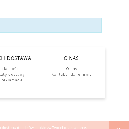
I I DOSTAWA
O NAS
 płatności
O nas
oszty dostawy
Kontakt i dane firmy
i reklamacje
ub dostępu do plików cookies w Twojej przeglądarce.