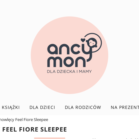
KSIĄŻKI
DLA DZIECI
DLA RODZICÓW
NA PREZEN
wlęcy Feel Fiore Sleepee
EEL FIORE SLEEPEE