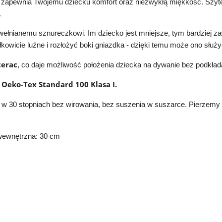
a zapewnia Twojemu dziecku komfort oraz niezwykłą miękkość. Szyte 
.
wełnianemu sznureczkowi. Im dziecko jest mniejsze, tym bardziej 
wicie luźne i rozłożyć boki gniazdka - dzięki temu może ono służyć
erac
, co daje możliwość położenia dziecka na dywanie bez podkła
 Oeko-Tex Standard 100 Klasa I.
 w 30 stopniach bez wirowania,
bez suszenia w suszarce.
Pierzemy 
wewnętrzna: 30 cm