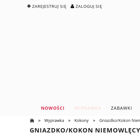
ZAREJESTRUJ SIĘ
ZALOGUJ SIĘ
NOWOŚCI
WYPRAWKA
ZABAWKI
»
»
»
Wyprawka
Kokony
Gniazdko/Kokon Niemo
GNIAZDKO/KOKON NIEMOWLĘCY F