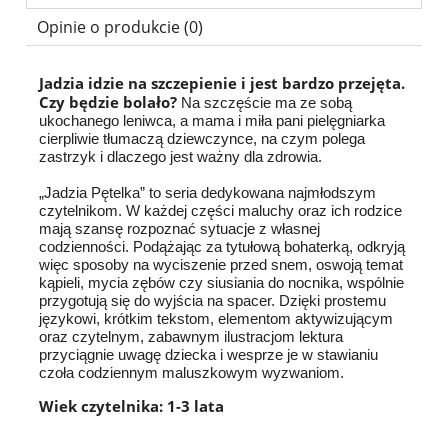
Opinie o produkcie (0)
Jadzia idzie na szczepienie i jest bardzo przejęta.
Czy będzie bolało?
Na szczęście ma ze sobą
ukochanego leniwca, a mama i miła pani pielęgniarka
cierpliwie tłumaczą dziewczynce, na czym polega
zastrzyk i dlaczego jest ważny dla zdrowia.
„Jadzia Pętelka” to seria dedykowana najmłodszym
czytelnikom. W każdej części maluchy oraz ich rodzice
mają szansę rozpoznać sytuacje z własnej
codzienności. Podążając za tytułową bohaterką, odkryją
więc sposoby na wyciszenie przed snem, oswoją temat
kąpieli, mycia zębów czy siusiania do nocnika, wspólnie
przygotują się do wyjścia na spacer. Dzięki prostemu
językowi, krótkim tekstom, elementom aktywizującym
oraz czytelnym, zabawnym ilustracjom lektura
przyciągnie uwagę dziecka i wesprze je w stawianiu
czoła codziennym maluszkowym wyzwaniom.
Wiek czytelnika: 1-3 lata