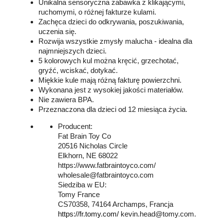
Unikalna sensoryczna zabawka z klikającymi,
ruchomymi, o różnej fakturze kulami.
Zachęca dzieci do odkrywania, poszukiwania,
uczenia się.
Rozwija wszystkie zmysły malucha - idealna dla
najmniejszych dzieci.
5 kolorowych kul można kręcić, grzechotać,
gryźć, wciskać, dotykać.
Miękkie kule mają różną fakturę powierzchni.
Wykonana jest z wysokiej jakości materiałów.
Nie zawiera BPA.
Przeznaczona dla dzieci od 12 miesiąca życia.
Producent:
Fat Brain Toy Co
20516 Nicholas Circle
Elkhorn, NE 68022
https://www.fatbraintoyco.com/
wholesale@fatbraintoyco.com
Siedziba w EU:
Tomy France
CS70358, 74164 Archamps, Francja
https://fr.tomy.com/
kevin.head@tomy.com.