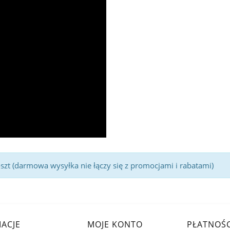
t (darmowa wysyłka nie łączy się z promocjami i rabatami)
ACJE
MOJE KONTO
PŁATNOŚC