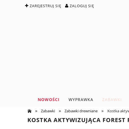
ZAREJESTRUJ SIĘ
ZALOGUJ SIĘ
NOWOŚCI
WYPRAWKA
ZABAWKI
»
»
»
Zabawki
Zabawki drewniane
Kostka aktyw
KOSTKA AKTYWIZUJĄCA FOREST 