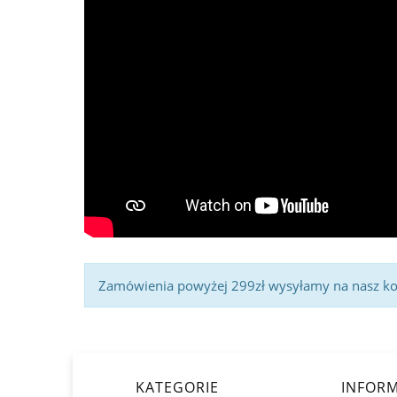
Zamówienia powyżej 299zł wysyłamy na nasz kosz
KATEGORIE
INFORM