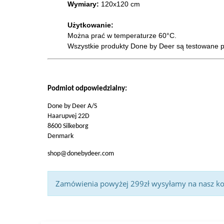
Wymiary:
120x120 cm
Użytkowanie:
Można prać w temperaturze 60°C.
Wszystkie produkty Done by Deer są testowane po
Podmiot odpowiedzialny:
Done by Deer A/S
Haarupvej 22D
8600 Silkeborg
Denmark
shop@donebydeer.com
Zamówienia powyżej 299zł wysyłamy na nasz kosz