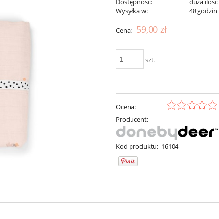
Dostępność:
duża ilość
Wysyłka w:
48 godzin
59,00 zł
Cena:
szt.
Ocena:
Producent:
Kod produktu:
16104