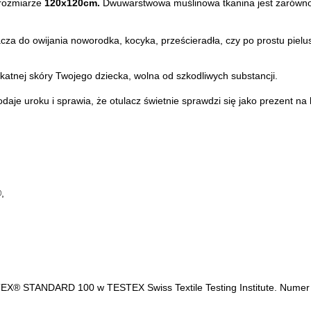
rozmiarze
120x120cm.
Dwuwarstwowa muślinowa tkanina jest zarówno 
acza do owijania noworodka, kocyka, prześcieradła, czy po prostu pielus
katnej skóry Twojego dziecka, wolna od szkodliwych substancji.
aje uroku i sprawia, że otulacz świetnie sprawdzi się jako prezent na
,
-TEX® STANDARD 100 w TESTEX Swiss Textile Testing Institute. Numer