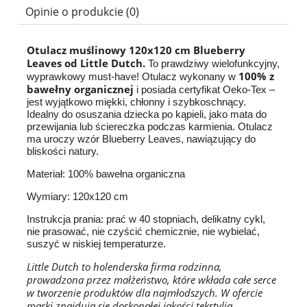
Opinie o produkcie (0)
Otulacz muślinowy 120x120 cm Blueberry
Leaves od Little Dutch.
To prawdziwy wielofunkcyjny,
100% z
wyprawkowy must-have! Otulacz wykonany w
bawełny organicznej
i posiada certyfikat Oeko-Tex –
jest wyjątkowo miękki, chłonny i szybkoschnący.
Idealny do osuszania dziecka po kąpieli, jako mata do
przewijania lub ściereczka podczas karmienia. Otulacz
ma uroczy wzór Blueberry Leaves, nawiązujący do
bliskości natury.
Materiał: 100% bawełna organiczna
Wymiary: 120x120 cm
Instrukcja prania: prać w 40 stopniach, delikatny cykl,
nie prasować, nie czyścić chemicznie, nie wybielać,
suszyć w niskiej temperaturze.
Little Dutch to holenderska firma rodzinna,
prowadzona przez małżeństwo, które wkłada całe serce
w tworzenie produktów dla najmłodszych. W ofercie
marki znajdują się doskonałej jakości tekstylia,