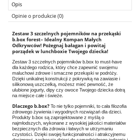
Opis
Opinie o produkcie (0)
Zestaw 3 szczelnych pojemników na przekąski
b.box forest– Idealny Kompan Małych
Odkrywców!
Pożegnaj bałagan i powitaj
porządek w lunchboxie Twojego dziecka!
Zestaw 3 szczelnych pojemników b.box to must-have
dla każdego rodzica, który chce zapewnić swojemu
maluchowi zdrowe i smaczne przekąski w podróży.
Dzięki unikalnej konstrukcji z pokrywką na zawiasie i
silikonową uszczelką, możesz mieć pewność, że
ulubione jogurty, dipy czy owoce Twojego dziecka dotrą
na miejsce całe i świeże.
Dlaczego b.box?
To nie tylko pojemniki, to cała filozofia
zdrowego żywienia i wygodnych rozwiązań dla dzieci.
Produkty b.box są zaprojektowane z myślą o
najmłodszych, wykonane z wysokiej jakości materiałów
bezpiecznych dla zdrowia i łatwych w utrzymaniu
czystości. Dzięki swojej funkcjonalności i atrakcyjnemu
designowi, zachęcają dzieci do samodzielnego jedzenia i