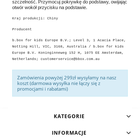
szczelność. Przymocuj pokrywkę do podstawy, owijając
otwór wokół przycisku na podstawie.
Kraj produkcji: Chiny
Producent
b.box for kids Europe B.V.; Level 3, 1 Acacia Place,
Notting Hill, VIC, 3168, Australia / b.box for kids
Europe B.V. Koninginneweg 152 H, 1075 EE Amsterdam,
Netherlands; customerservice@bbox.com.au
Zamówienia powyżej 299zł wysyłamy na nasz
koszt (darmowa wysyłka nie łączy się z
promocjami i rabatami)
KATEGORIE
INFORMACJE