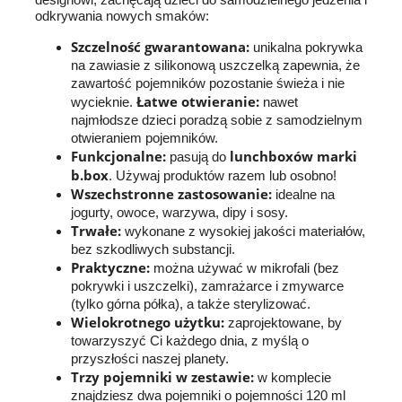
odkrywania nowych smaków:
Szczelność gwarantowana:
unikalna pokrywka
na zawiasie z silikonową uszczelką zapewnia, że
zawartość pojemników pozostanie świeża i nie
Łatwe otwieranie:
wycieknie.
nawet
najmłodsze dzieci poradzą sobie z samodzielnym
otwieraniem pojemników.
Funkcjonalne:
lunchboxów marki
pasują do
b.box
. Używaj produktów razem lub osobno!
Wszechstronne zastosowanie:
idealne na
jogurty, owoce, warzywa, dipy i sosy.
Trwałe:
wykonane z wysokiej jakości materiałów,
bez szkodliwych substancji.
Praktyczne:
można używać w mikrofali (bez
pokrywki i uszczelki), zamrażarce i zmywarce
(tylko górna półka), a także sterylizować.
Wielokrotnego użytku:
zaprojektowane, by
towarzyszyć Ci każdego dnia, z myślą o
przyszłości naszej planety.
Trzy pojemniki w zestawie:
w komplecie
znajdziesz dwa pojemniki o pojemności 120 ml