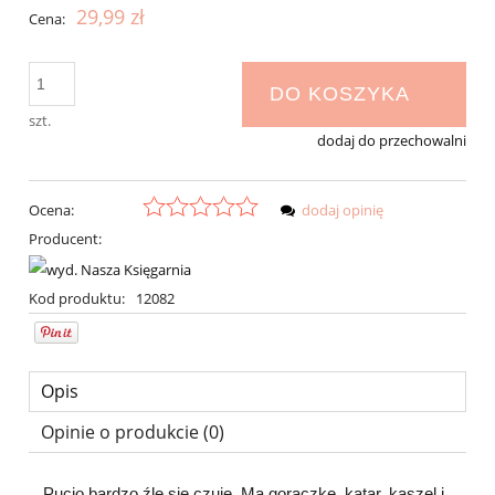
29,99 zł
Cena:
DO KOSZYKA
szt.
dodaj do przechowalni
Ocena:
dodaj opinię
Producent:
Kod produktu:
12082
Opis
Opinie o produkcie (0)
Pucio bardzo źle się czuje. Ma gorączkę, katar, kaszel i