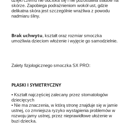
dzięki czemu nie odciska się i nie pozostawia śladów na
skórze. Zapobiega podrażnieniom wokół ust, gdzie
delikatna skóra jest szczególnie wrażliwa z powodu
nadmiaru śliny.
Brak uchwytu
, kształt oraz rozmiar smoczka
umożliwia dzieciom włożenie i wyjęcie go samodzielnie.
Zalety fizjologicznego smoczka SX PRO:
PŁASKI I SYMETRYCZNY
• Kształt najczęściej zalecany przez stomatologów
dziecięcych
• Nie ma znaczenia, w którą stronę znajduje się w jamie
ustnej, co zmniejsza ryzyko wystąpienia problemów w
rozwoju jamy ustnej, przez nieprawidłowe ułożenie w
buzi dziecka.