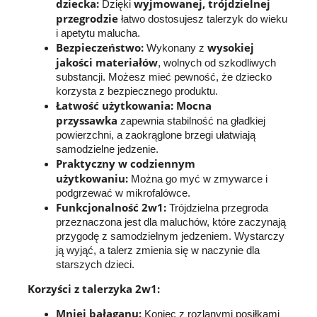
dziecka:
wyjmowanej, trójdzielnej
Dzięki
przegrodzie
łatwo dostosujesz talerzyk do wieku
i apetytu malucha.
Bezpieczeństwo:
wysokiej
Wykonany z
jakości materiałów
, wolnych od szkodliwych
substancji. Możesz mieć pewność, że dziecko
korzysta z bezpiecznego produktu.
Łatwość użytkowania:
Mocna
przyssawka
zapewnia stabilność na gładkiej
powierzchni, a zaokrąglone brzegi ułatwiają
samodzielne jedzenie.
Praktyczny w codziennym
użytkowaniu:
Można go myć w zmywarce i
podgrzewać w mikrofalówce.
Funkcjonalność 2w1:
Trójdzielna przegroda
przeznaczona jest dla maluchów, które zaczynają
przygodę z samodzielnym jedzeniem. Wystarczy
ją wyjąć, a talerz zmienia się w naczynie dla
starszych dzieci.
Korzyści z talerzyka 2w1:
Mniej bałaganu:
Koniec z rozlanymi posiłkami