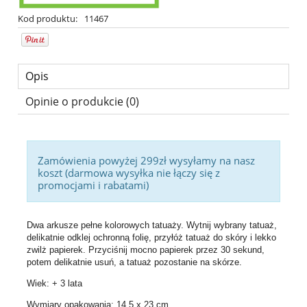
Kod produktu:
11467
Opis
Opinie o produkcie (0)
Zamówienia powyżej 299zł wysyłamy na nasz
koszt (darmowa wysyłka nie łączy się z
promocjami i rabatami)
Dwa arkusze pełne kolorowych tatuaży. Wytnij wybrany tatuaż,
delikatnie odklej ochronną folię, przyłóż tatuaż do skóry i lekko
zwilż papierek. Przyciśnij mocno papierek przez 30 sekund,
potem delikatnie usuń, a tatuaż pozostanie na skórze.
Wiek: + 3 lata
Wymiary opakowania: 14,5 x 23 cm