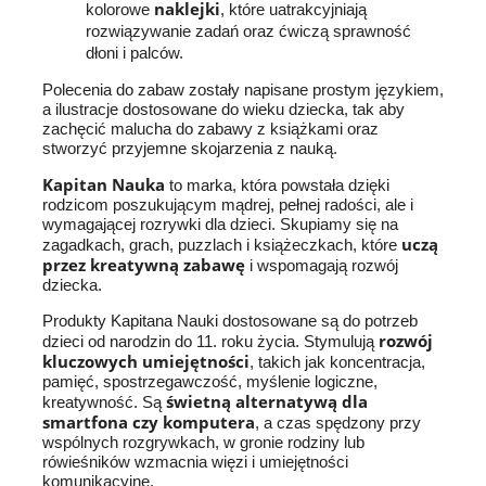
naklejki
kolorowe
, które uatrakcyjniają
rozwiązywanie zadań oraz ćwiczą sprawność
dłoni i palców.
Polecenia do zabaw zostały napisane prostym językiem,
a ilustracje dostosowane do wieku dziecka, tak aby
zachęcić malucha do zabawy z książkami oraz
stworzyć przyjemne skojarzenia z nauką.
Kapitan Nauka
to marka, która powstała dzięki
rodzicom poszukującym mądrej, pełnej radości, ale i
wymagającej rozrywki dla dzieci. Skupiamy się na
uczą
zagadkach, grach, puzzlach i książeczkach, które
przez kreatywną zabawę
i wspomagają rozwój
dziecka.
Produkty Kapitana Nauki dostosowane są do potrzeb
rozwój
dzieci od narodzin do 11. roku życia. Stymulują
kluczowych umiejętności
, takich jak koncentracja,
pamięć, spostrzegawczość, myślenie logiczne,
świetną alternatywą dla
kreatywność. Są
smartfona czy komputera
, a czas spędzony przy
wspólnych rozgrywkach, w gronie rodziny lub
rówieśników wzmacnia więzi i umiejętności
komunikacyjne.